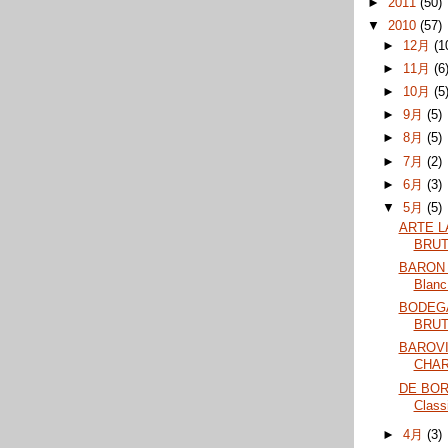
►
2011
(50)
▼
2010
(57)
►
12月
(1
►
11月
(6
►
10月
(5
►
9月
(5)
►
8月
(5)
►
7月
(2)
►
6月
(3)
▼
5月
(5)
ARTE L
BRU
BARON
Blanc
BODEG
BRU
BAROVI
CHAR
DE BORT
Class
►
4月
(3)