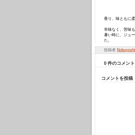
香り、味ともに
辛味なく、苦味
暑い時に、ジュ
た。
投稿者
Nobuyos
0 件のコメント
コメントを投稿