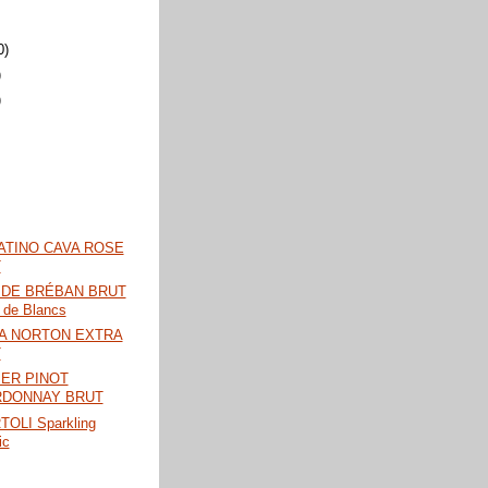
0)
)
)
ATINO CAVA ROSE
T
 DE BRÉBAN BRUT
 de Blancs
A NORTON EXTRA
T
ER PINOT
DONNAY BRUT
OLI Sparkling
ic