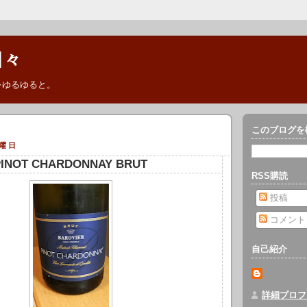
日々
をゆるゆると。
このブログを
水曜日
PINOT CHARDONNAY BRUT
RSS購読
投稿
コメント
自己紹介
詳細プロフ